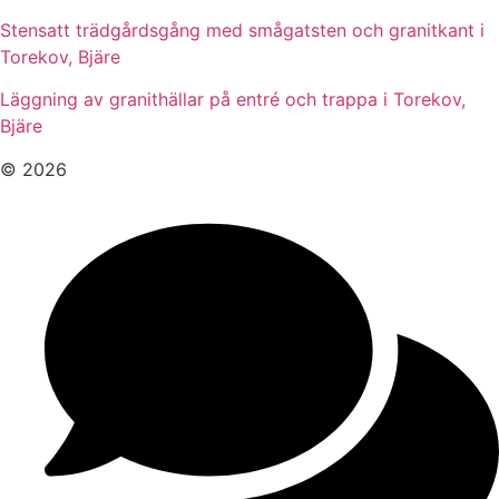
Stensatt trädgårdsgång med smågatsten och granitkant i
Torekov, Bjäre
Läggning av granithällar på entré och trappa i Torekov,
Bjäre
© 2026