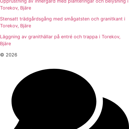
Upprustning av innergård med planteringar och belysning i
Torekov, Bjäre
Stensatt trädgårdsgång med smågatsten och granitkant i
Torekov, Bjäre
Läggning av granithällar på entré och trappa i Torekov,
Bjäre
© 2026