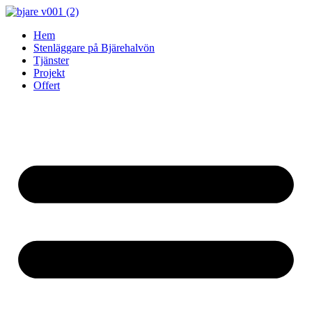
Skip
to
Hem
content
Stenläggare på Bjärehalvön
Tjänster
Projekt
Offert