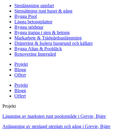
Stenläggning uppfart
Stensättning runt huset & gång
Bygga Pool
Lägga betongplattor
Bygga stödmur
Bygga trappa i sten & betong
Markarbete & Trädgårdsanläggning
Dränering & Isolera husgrund och källare
Bygga Altan & Pooldäck
Renovering Innergård
Projekt
Blogg
Offert
Projekt
Blogg
Offert
Projekt
Läggning av marksten runt poolområde i Grevie, Bjäre
Anläggning av stenlagd uteplats och gång i Grevie, Bjäre