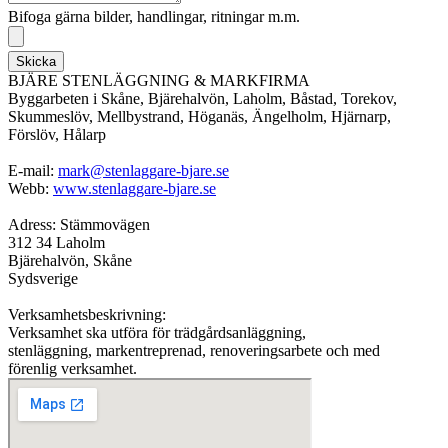
Bifoga gärna bilder, handlingar, ritningar m.m.
Skicka
BJÄRE STENLÄGGNING & MARKFIRMA
Byggarbeten i Skåne, Bjärehalvön, Laholm, Båstad, Torekov,
Skummeslöv, Mellbystrand, Höganäs, Ängelholm, Hjärnarp,
Förslöv, Hålarp
E-mail:
mark@stenlaggare-bjare.se
Webb:
www.stenlaggare-bjare.se
Adress: Stämmovägen
312 34 Laholm
Bjärehalvön, Skåne
Sydsverige
Verksamhetsbeskrivning:
Verksamhet ska utföra för trädgårdsanläggning,
stenläggning, markentreprenad, renoveringsarbete och med
förenlig verksamhet.