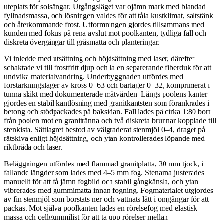
uteplats för solsängar. Utgångsläget var ojämn mark med blandad
fyllnadsmassa, och lösningen valdes för att tåla kustklimat, saltstänk
och återkommande frost. Utformningen gjordes tillsammans med
kunden med fokus på rena avslut mot poolkanten, tydliga fall och
diskreta övergångar till gräsmatta och planteringar.
Vi inledde med utsättning och höjdsättning med laser, därefter
schaktade vi till frostfritt djup och la en separerande fiberduk för att
undvika materialvandring. Underbyggnaden utfördes med
förstärkningslager av kross 0–63 och bärlager 0–32, komprimerat i
tunna skikt med dokumenterade mätvärden. Längs poolens kanter
gjordes en stabil kantlösning med granitkantsten som förankrades i
betong och stödpackades på baksidan. Fall lades på cirka 1:80 bort
från poolen mot en granitränna och två diskreta brunnar kopplade till
stenkista. Sättlagret bestod av välgraderat stenmjöl 0–4, draget på
rätskiva enligt höjdsättning, och ytan kontrollerades löpande med
riktbräda och laser.
Beläggningen utfördes med flammad granitplatta, 30 mm tjock, i
fallande längder som lades med 4–5 mm fog. Stenarna justerades
manuellt för att få jämn fogbild och stabil gångkänsla, och ytan
vibrerades med gummimatta innan fogning. Fogmaterialet utgjordes
av fin stenmjöl som borstats ner och vattnats lätt i omgångar för att
packas. Mot själva poolkanten lades en rörelsefog med elastisk
massa och cellgummilist för att ta upp rörelser mellan