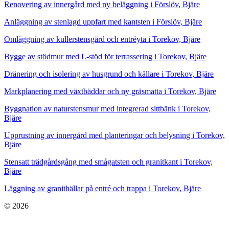
Renovering av innergård med ny beläggning i Förslöv, Bjäre
Anläggning av stenlagd uppfart med kantsten i Förslöv, Bjäre
Omläggning av kullerstensgård och entréyta i Torekov, Bjäre
Bygge av stödmur med L-stöd för terrassering i Torekov, Bjäre
Dränering och isolering av husgrund och källare i Torekov, Bjäre
Markplanering med växtbäddar och ny gräsmatta i Torekov, Bjäre
Byggnation av naturstensmur med integrerad sittbänk i Torekov,
Bjäre
Upprustning av innergård med planteringar och belysning i Torekov,
Bjäre
Stensatt trädgårdsgång med smågatsten och granitkant i Torekov,
Bjäre
Läggning av granithällar på entré och trappa i Torekov, Bjäre
© 2026