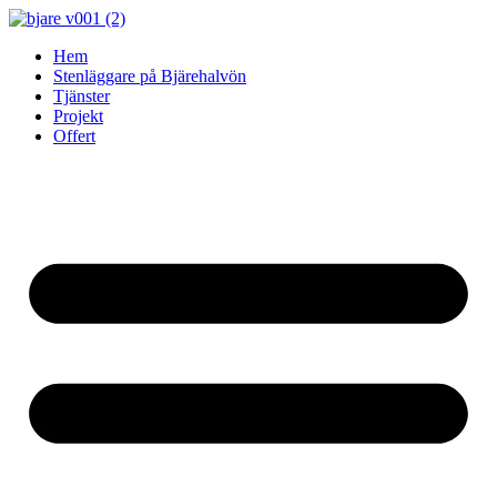
Skip
to
Hem
content
Stenläggare på Bjärehalvön
Tjänster
Projekt
Offert