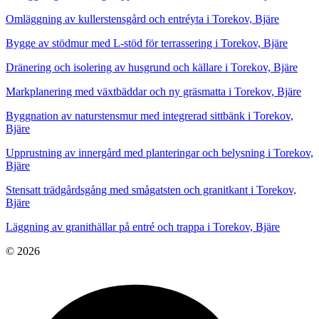
Omläggning av kullerstensgård och entréyta i Torekov, Bjäre
Bygge av stödmur med L-stöd för terrassering i Torekov, Bjäre
Dränering och isolering av husgrund och källare i Torekov, Bjäre
Markplanering med växtbäddar och ny gräsmatta i Torekov, Bjäre
Byggnation av naturstensmur med integrerad sittbänk i Torekov,
Bjäre
Upprustning av innergård med planteringar och belysning i Torekov,
Bjäre
Stensatt trädgårdsgång med smågatsten och granitkant i Torekov,
Bjäre
Läggning av granithällar på entré och trappa i Torekov, Bjäre
© 2026