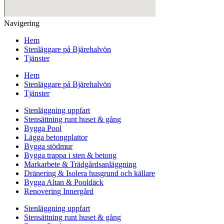
Navigering
Hem
Stenläggare på Bjärehalvön
Tjänster
Hem
Stenläggare på Bjärehalvön
Tjänster
Stenläggning uppfart
Stensättning runt huset & gång
Bygga Pool
Lägga betongplattor
Bygga stödmur
Bygga trappa i sten & betong
Markarbete & Trädgårdsanläggning
Dränering & Isolera husgrund och källare
Bygga Altan & Pooldäck
Renovering Innergård
Stenläggning uppfart
Stensättning runt huset & gång