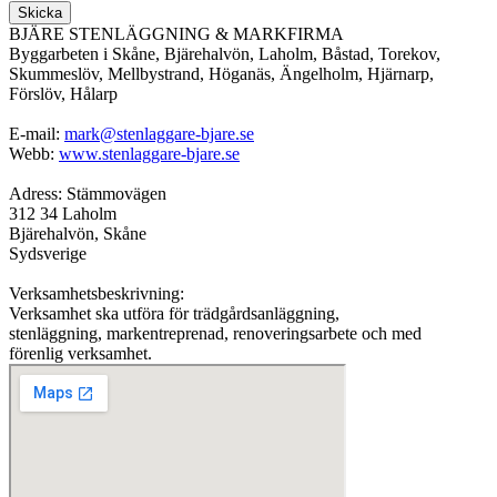
Skicka
BJÄRE STENLÄGGNING & MARKFIRMA
Byggarbeten i Skåne, Bjärehalvön, Laholm, Båstad, Torekov,
Skummeslöv, Mellbystrand, Höganäs, Ängelholm, Hjärnarp,
Förslöv, Hålarp
E-mail:
mark@stenlaggare-bjare.se
Webb:
www.stenlaggare-bjare.se
Adress: Stämmovägen
312 34 Laholm
Bjärehalvön, Skåne
Sydsverige
Verksamhetsbeskrivning:
Verksamhet ska utföra för trädgårdsanläggning,
stenläggning, markentreprenad, renoveringsarbete och med
förenlig verksamhet.