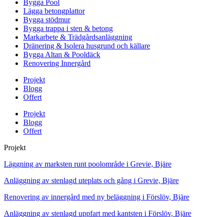
Bygga Pool
Lägga betongplattor
Bygga stödmur
Bygga trappa i sten & betong
Markarbete & Trädgårdsanläggning
Dränering & Isolera husgrund och källare
Bygga Altan & Pooldäck
Renovering Innergård
Projekt
Blogg
Offert
Projekt
Blogg
Offert
Projekt
Läggning av marksten runt poolområde i Grevie, Bjäre
Anläggning av stenlagd uteplats och gång i Grevie, Bjäre
Renovering av innergård med ny beläggning i Förslöv, Bjäre
Anläggning av stenlagd uppfart med kantsten i Förslöv, Bjäre