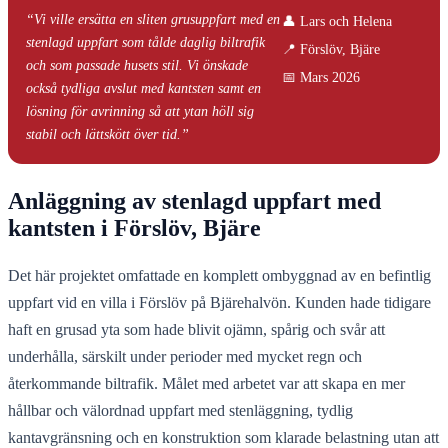
“Vi ville ersätta en sliten grusuppfart med en
👤 Lars och Helena
stenlagd uppfart som tålde daglig biltrafik
📍 Förslöv, Bjäre
och som passade husets stil. Vi önskade
📅 Mars 2026
också tydliga avslut med kantsten samt en
lösning för avrinning så att ytan höll sig
stabil och lättskött över tid.”
Anläggning av stenlagd uppfart med
kantsten i Förslöv, Bjäre
Det här projektet omfattade en komplett ombyggnad av en befintlig
uppfart vid en villa i Förslöv på Bjärehalvön. Kunden hade tidigare
haft en grusad yta som hade blivit ojämn, spårig och svår att
underhålla, särskilt under perioder med mycket regn och
återkommande biltrafik. Målet med arbetet var att skapa en mer
hållbar och välordnad uppfart med stenläggning, tydlig
kantavgränsning och en konstruktion som klarade belastning utan att