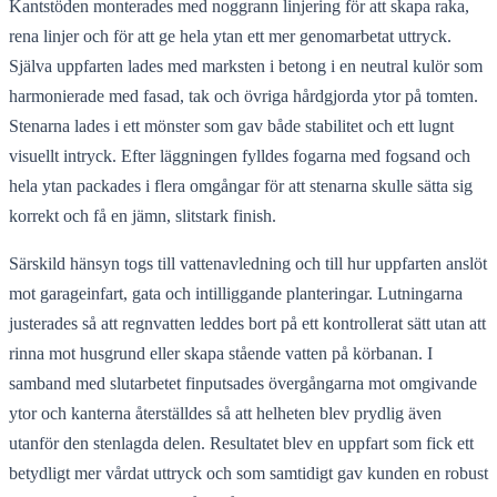
Kantstöden monterades med noggrann linjering för att skapa raka,
rena linjer och för att ge hela ytan ett mer genomarbetat uttryck.
Själva uppfarten lades med marksten i betong i en neutral kulör som
harmonierade med fasad, tak och övriga hårdgjorda ytor på tomten.
Stenarna lades i ett mönster som gav både stabilitet och ett lugnt
visuellt intryck. Efter läggningen fylldes fogarna med fogsand och
hela ytan packades i flera omgångar för att stenarna skulle sätta sig
korrekt och få en jämn, slitstark finish.
Särskild hänsyn togs till vattenavledning och till hur uppfarten anslöt
mot garageinfart, gata och intilliggande planteringar. Lutningarna
justerades så att regnvatten leddes bort på ett kontrollerat sätt utan att
rinna mot husgrund eller skapa stående vatten på körbanan. I
samband med slutarbetet finputsades övergångarna mot omgivande
ytor och kanterna återställdes så att helheten blev prydlig även
utanför den stenlagda delen. Resultatet blev en uppfart som fick ett
betydligt mer vårdat uttryck och som samtidigt gav kunden en robust