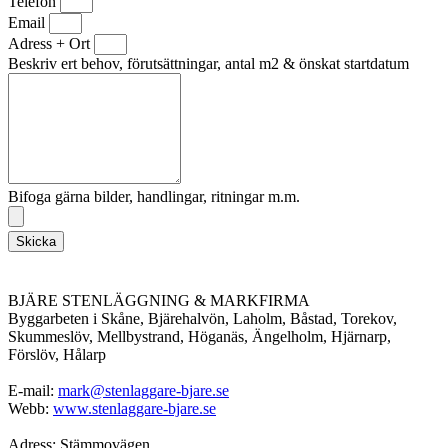
Telefon
Email
Adress + Ort
Beskriv ert behov, förutsättningar, antal m2 & önskat startdatum
Bifoga gärna bilder, handlingar, ritningar m.m.
Skicka
BJÄRE STENLÄGGNING & MARKFIRMA
Byggarbeten i Skåne, Bjärehalvön, Laholm, Båstad, Torekov,
Skummeslöv, Mellbystrand, Höganäs, Ängelholm, Hjärnarp,
Förslöv, Hålarp
E-mail:
mark@stenlaggare-bjare.se
Webb:
www.stenlaggare-bjare.se
Adress: Stämmovägen