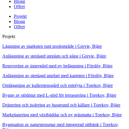
Blogg
Offert
Projekt
Blogg
Offert
Projekt
Läggning av marksten runt poolområde i Grevie, Bjäre
Anläggning av stenlagd uteplats och gång i Grevie, Bjäre
Renovering av innergård med ny beläggning i Förslöv, Bjäre
Anläggning av stenlagd uppfart med kantsten i Förslöv, Bjäre
Omläggning av kullerstensgård och entréyta i Torekov, Bjäre
Bygge av stödmur med L-stöd för terrassering i Torekov, Bjäre
Dränering och isolering av husgrund och källare i Torekov, Bjäre
Markplanering med växtbäddar och ny gräsmatta i Torekov, Bjäre
Byggnation av naturstensmur med integrerad sittbänk i Torekov,