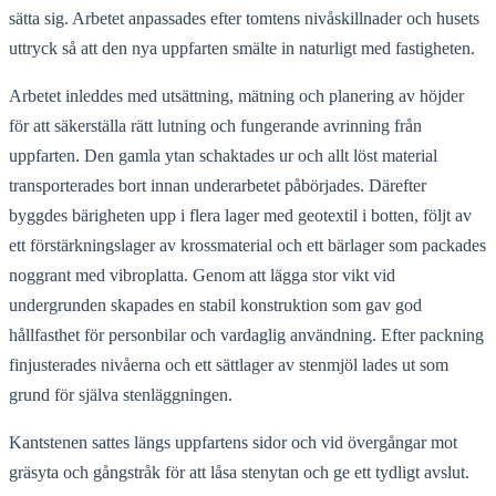
sätta sig. Arbetet anpassades efter tomtens nivåskillnader och husets
uttryck så att den nya uppfarten smälte in naturligt med fastigheten.
Arbetet inleddes med utsättning, mätning och planering av höjder
för att säkerställa rätt lutning och fungerande avrinning från
uppfarten. Den gamla ytan schaktades ur och allt löst material
transporterades bort innan underarbetet påbörjades. Därefter
byggdes bärigheten upp i flera lager med geotextil i botten, följt av
ett förstärkningslager av krossmaterial och ett bärlager som packades
noggrant med vibroplatta. Genom att lägga stor vikt vid
undergrunden skapades en stabil konstruktion som gav god
hållfasthet för personbilar och vardaglig användning. Efter packning
finjusterades nivåerna och ett sättlager av stenmjöl lades ut som
grund för själva stenläggningen.
Kantstenen sattes längs uppfartens sidor och vid övergångar mot
gräsyta och gångstråk för att låsa stenytan och ge ett tydligt avslut.