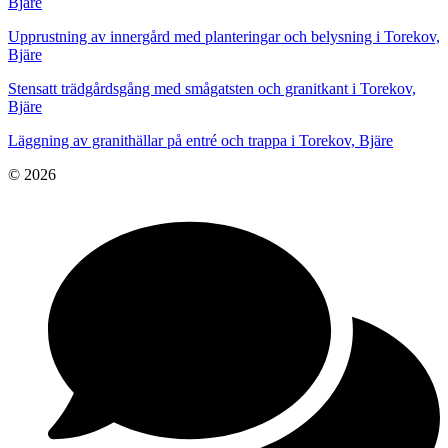
Bjäre
Upprustning av innergård med planteringar och belysning i Torekov,
Bjäre
Stensatt trädgårdsgång med smågatsten och granitkant i Torekov,
Bjäre
Läggning av granithällar på entré och trappa i Torekov, Bjäre
© 2026