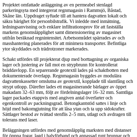
Projektet omfattade anläggning av en permeabel stenlagd
parkeringsyta med integrerat regnmagasin i Rammsjö, Båstad,
Skåne län. Uppdraget syftade till att hantera dagvatten lokalt och
säkra bärighet för personbilstrafik. Vi inledde med inmätning,
ledningsanvisning och enklare infiltrationsprov för att fastställa
markens genomsläpplighet samt dimensionering av magasinet
utifrån beräknad regnintensitet. Arbetsområdet spärrades av och
masshantering planerades för att minimera transporter. Befintliga
ytor skyddades och trädrotzoner markerades.
Schakt utfördes till projekterat djup med borttagning av organiska
lager och justering av fall mot en strypbrunn för kontrollerat
bräddavlopp. En separerande geotextil lades på schaktbotten med
dokumenterade överlapp. Regnmagasin byggdes av modulära
dagvattenkassetter omslutna av geotextil, kopplade till slamfång och
strypt utlopp. Därefter lades ett magasinerande bärlager av öppet
makadam 32–63 mm, följt av fördelningslager 16–32 mm. Samtliga
lager packades etappvis med angiven antal överfarter och
egenkontroll av packningsgrad. Betongkantstöd sattes i linje och
höjd med bakomgjutning för att låsa ytan och ta upp sidokrafter.
Sättlager bestod av tvättad stenflis 2–5 mm, utlagt och avdragen till
tolerans med laser.
Beläggningen utfördes med genomsläpplig marksten med distanser
för öppna fogar, lagd i halvförband och anpassad runt brunnar och