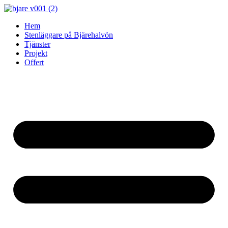
Skip
to
Hem
content
Stenläggare på Bjärehalvön
Tjänster
Projekt
Offert