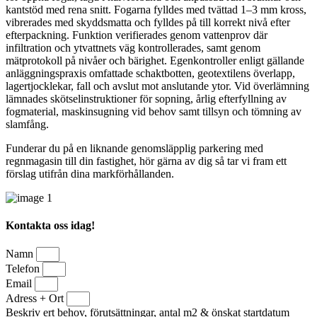
kantstöd med rena snitt. Fogarna fylldes med tvättad 1–3 mm kross,
vibrerades med skyddsmatta och fylldes på till korrekt nivå efter
efterpackning. Funktion verifierades genom vattenprov där
infiltration och ytvattnets väg kontrollerades, samt genom
mätprotokoll på nivåer och bärighet. Egenkontroller enligt gällande
anläggningspraxis omfattade schaktbotten, geotextilens överlapp,
lagertjocklekar, fall och avslut mot anslutande ytor. Vid överlämning
lämnades skötselinstruktioner för sopning, årlig efterfyllning av
fogmaterial, maskinsugning vid behov samt tillsyn och tömning av
slamfång.
Funderar du på en liknande genomsläpplig parkering med
regnmagasin till din fastighet, hör gärna av dig så tar vi fram ett
förslag utifrån dina markförhållanden.
Kontakta oss idag!
Namn
Telefon
Email
Adress + Ort
Beskriv ert behov, förutsättningar, antal m2 & önskat startdatum