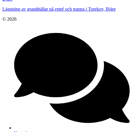
Läggning av granithällar på entré och trappa i Torekov, Bjäre
© 2026