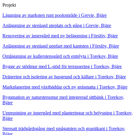
Projekt
Läggning av marksten runt poolområde i Grevie, Bjäre
Anläggning av stenlagd uteplats och gång i Grevie, Bjäre
Renovering av innergård med ny beläggning i Förslöv, Bjäre
Anläggning av stenlagd uppfart med kantsten i Förslöv, Bjäre
Omläggning av kullerstensgård och entréyta i Torekov, Bjäre
Bygge av stödmur med L-stöd för terrassering i Torekov, Bjäre
Dränering och isolering av husgrund och källare i Torekov, Bjäre
Markplanering med växtbäddar och ny gräsmatta i Torekov, Bjäre
Byggnation av naturstensmur med integrerad sittbänk i Torekov,
Bjäre
Upprustning av innergård med planteringar och belysning i Torekov,
Bjäre
Stensatt trädgårdsgång med smågatsten och granitkant i Torekov,
Bjäre