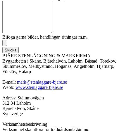
Bifoga gärna bilder, handlingar, ritningar m.m.
Skicka
BJÄRE STENLÄGGNING & MARKFIRMA
Byggarbeten i Skåne, Bjärehalvön, Laholm, Båstad, Torekov,
Skummeslöv, Mellbystrand, Höganäs, Ängelholm, Hjärnarp,
Förslöv, Hålarp
E-mail:
mark@stenlaggare-bjare.se
Webb:
www.stenlaggare-bjare.se
Adress: Stämmovägen
312 34 Laholm
Bjärehalvön, Skåne
Sydsverige
Verksamhetsbeskrivning:
Verksamhet ska utföra för trädgårdsanläggning,