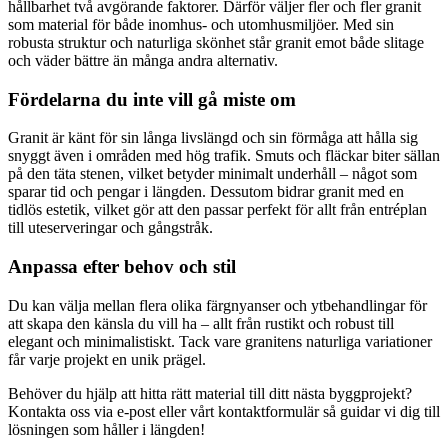
hållbarhet två avgörande faktorer. Därför väljer fler och fler granit
som material för både inomhus- och utomhusmiljöer. Med sin
robusta struktur och naturliga skönhet står granit emot både slitage
och väder bättre än många andra alternativ.
Fördelarna du inte vill gå miste om
Granit är känt för sin långa livslängd och sin förmåga att hålla sig
snyggt även i områden med hög trafik. Smuts och fläckar biter sällan
på den täta stenen, vilket betyder minimalt underhåll – något som
sparar tid och pengar i längden. Dessutom bidrar granit med en
tidlös estetik, vilket gör att den passar perfekt för allt från entréplan
till uteserveringar och gångstråk.
Anpassa efter behov och stil
Du kan välja mellan flera olika färgnyanser och ytbehandlingar för
att skapa den känsla du vill ha – allt från rustikt och robust till
elegant och minimalistiskt. Tack vare granitens naturliga variationer
får varje projekt en unik prägel.
Behöver du hjälp att hitta rätt material till ditt nästa byggprojekt?
Kontakta oss via e-post eller vårt kontaktformulär så guidar vi dig till
lösningen som håller i längden!