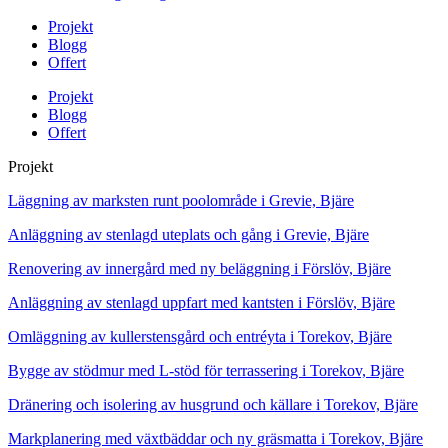
Projekt
Blogg
Offert
Projekt
Blogg
Offert
Projekt
Läggning av marksten runt poolområde i Grevie, Bjäre
Anläggning av stenlagd uteplats och gång i Grevie, Bjäre
Renovering av innergård med ny beläggning i Förslöv, Bjäre
Anläggning av stenlagd uppfart med kantsten i Förslöv, Bjäre
Omläggning av kullerstensgård och entréyta i Torekov, Bjäre
Bygge av stödmur med L-stöd för terrassering i Torekov, Bjäre
Dränering och isolering av husgrund och källare i Torekov, Bjäre
Markplanering med växtbäddar och ny gräsmatta i Torekov, Bjäre