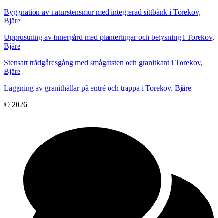
Byggnation av naturstensmur med integrerad sittbänk i Torekov,
Bjäre
Upprustning av innergård med planteringar och belysning i Torekov,
Bjäre
Stensatt trädgårdsgång med smågatsten och granitkant i Torekov,
Bjäre
Läggning av granithällar på entré och trappa i Torekov, Bjäre
© 2026