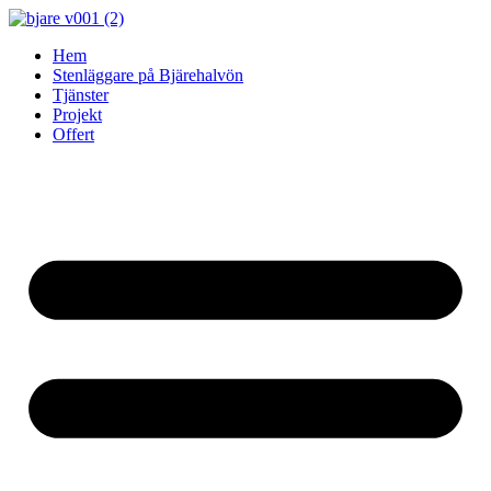
Skip
to
Hem
content
Stenläggare på Bjärehalvön
Tjänster
Projekt
Offert