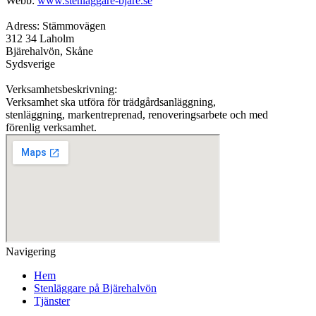
Webb:
www.stenlaggare-bjare.se
Adress: Stämmovägen
312 34 Laholm
Bjärehalvön, Skåne
Sydsverige
Verksamhetsbeskrivning:
Verksamhet ska utföra för trädgårdsanläggning,
stenläggning, markentreprenad, renoveringsarbete och med
förenlig verksamhet.
Navigering
Hem
Stenläggare på Bjärehalvön
Tjänster