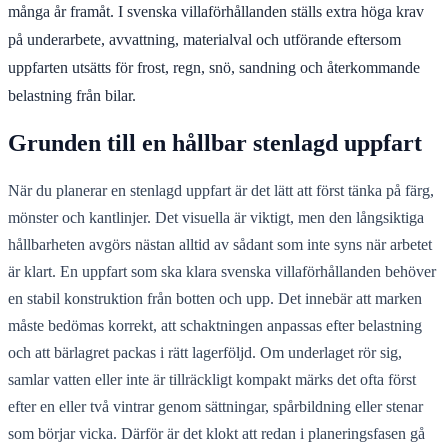
många år framåt. I svenska villaförhållanden ställs extra höga krav
på underarbete, avvattning, materialval och utförande eftersom
uppfarten utsätts för frost, regn, snö, sandning och återkommande
belastning från bilar.
Grunden till en hållbar stenlagd uppfart
När du planerar en stenlagd uppfart är det lätt att först tänka på färg,
mönster och kantlinjer. Det visuella är viktigt, men den långsiktiga
hållbarheten avgörs nästan alltid av sådant som inte syns när arbetet
är klart. En uppfart som ska klara svenska villaförhållanden behöver
en stabil konstruktion från botten och upp. Det innebär att marken
måste bedömas korrekt, att schaktningen anpassas efter belastning
och att bärlagret packas i rätt lagerföljd. Om underlaget rör sig,
samlar vatten eller inte är tillräckligt kompakt märks det ofta först
efter en eller två vintrar genom sättningar, spårbildning eller stenar
som börjar vicka. Därför är det klokt att redan i planeringsfasen gå