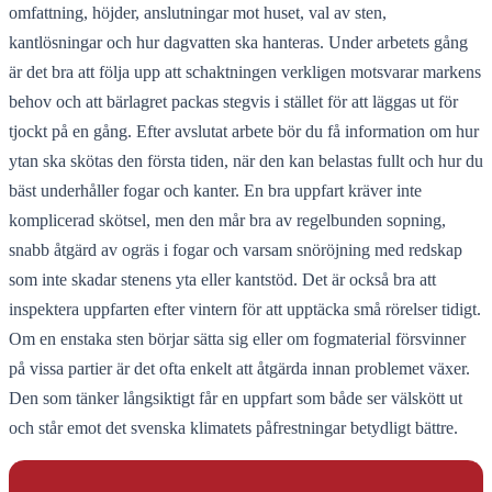
omfattning, höjder, anslutningar mot huset, val av sten,
kantlösningar och hur dagvatten ska hanteras. Under arbetets gång
är det bra att följa upp att schaktningen verkligen motsvarar markens
behov och att bärlagret packas stegvis i stället för att läggas ut för
tjockt på en gång. Efter avslutat arbete bör du få information om hur
ytan ska skötas den första tiden, när den kan belastas fullt och hur du
bäst underhåller fogar och kanter. En bra uppfart kräver inte
komplicerad skötsel, men den mår bra av regelbunden sopning,
snabb åtgärd av ogräs i fogar och varsam snöröjning med redskap
som inte skadar stenens yta eller kantstöd. Det är också bra att
inspektera uppfarten efter vintern för att upptäcka små rörelser tidigt.
Om en enstaka sten börjar sätta sig eller om fogmaterial försvinner
på vissa partier är det ofta enkelt att åtgärda innan problemet växer.
Den som tänker långsiktigt får en uppfart som både ser välskött ut
och står emot det svenska klimatets påfrestningar betydligt bättre.