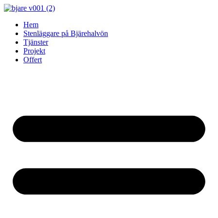
Skip
to
Hem
content
Stenläggare på Bjärehalvön
Tjänster
Projekt
Offert