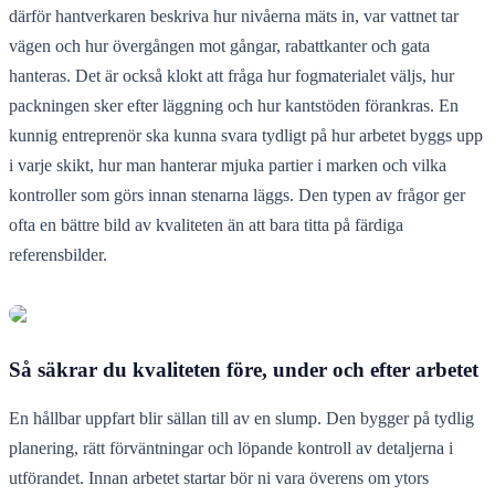
därför hantverkaren beskriva hur nivåerna mäts in, var vattnet tar
vägen och hur övergången mot gångar, rabattkanter och gata
hanteras. Det är också klokt att fråga hur fogmaterialet väljs, hur
packningen sker efter läggning och hur kantstöden förankras. En
kunnig entreprenör ska kunna svara tydligt på hur arbetet byggs upp
i varje skikt, hur man hanterar mjuka partier i marken och vilka
kontroller som görs innan stenarna läggs. Den typen av frågor ger
ofta en bättre bild av kvaliteten än att bara titta på färdiga
referensbilder.
Så säkrar du kvaliteten före, under och efter arbetet
En hållbar uppfart blir sällan till av en slump. Den bygger på tydlig
planering, rätt förväntningar och löpande kontroll av detaljerna i
utförandet. Innan arbetet startar bör ni vara överens om ytors