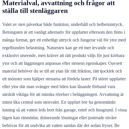
Materialval, avvattning och frågor att
ställa till stenläggaren
Valet av sten påverkar både funktion, underhåll och helhetsintryck.
Betongsten är ett vanligt alternativ för uppfarter eftersom den finns i
många format, ger ett enhetligt uttryck och fungerar väl för ytor med
regelbunden belastning. Natursten kan ge ett mer levande och
exklusivt utseende, men kräver att rätt produkt väljs för just körbara
ytor och att läggningen anpassas efter stenens egenskaper. Oavsett
material behöver du se till att ytan får rätt friktion, rätt tjocklek och
ett mönster som hjälper stenarna att fördela laster. På större uppfarter
eller ytor där man svänger med bilen kan låsande förband vara
särskilt viktiga för att minska rörelser i beläggningen. Avvattning är
minst lika central som stenvalet. En uppfart bör ha genomtänkt
lutning så att vatten leds bort från garage, entré och husgrund. I vissa
lägen kan ränndalar, dränerande lösningar eller justerade nivåer
behövas för att undvika att vatten samlas där det sedan fryser. Be