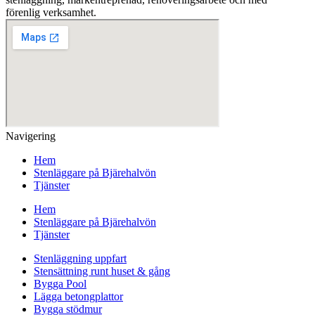
förenlig verksamhet.
Navigering
Hem
Stenläggare på Bjärehalvön
Tjänster
Hem
Stenläggare på Bjärehalvön
Tjänster
Stenläggning uppfart
Stensättning runt huset & gång
Bygga Pool
Lägga betongplattor
Bygga stödmur