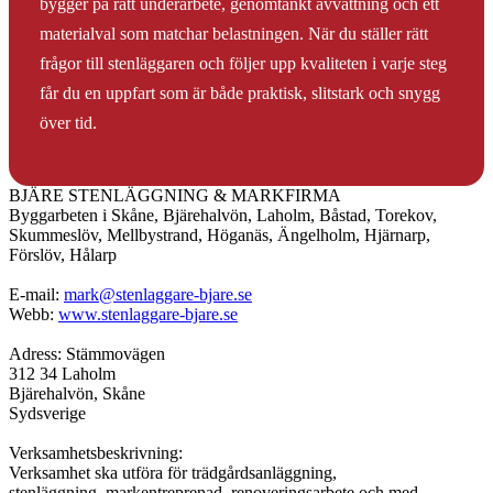
bygger på rätt underarbete, genomtänkt avvattning och ett
materialval som matchar belastningen. När du ställer rätt
frågor till stenläggaren och följer upp kvaliteten i varje steg
får du en uppfart som är både praktisk, slitstark och snygg
över tid.
BJÄRE STENLÄGGNING & MARKFIRMA
Byggarbeten i Skåne, Bjärehalvön, Laholm, Båstad, Torekov,
Skummeslöv, Mellbystrand, Höganäs, Ängelholm, Hjärnarp,
Förslöv, Hålarp
E-mail:
mark@stenlaggare-bjare.se
Webb:
www.stenlaggare-bjare.se
Adress: Stämmovägen
312 34 Laholm
Bjärehalvön, Skåne
Sydsverige
Verksamhetsbeskrivning:
Verksamhet ska utföra för trädgårdsanläggning,
stenläggning, markentreprenad, renoveringsarbete och med