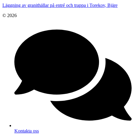
Läggning av granithällar på entré och trappa i Torekov, Bjäre
© 2026
Kontakta oss