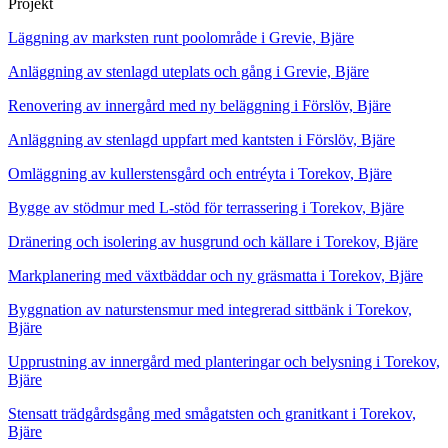
Projekt
Läggning av marksten runt poolområde i Grevie, Bjäre
Anläggning av stenlagd uteplats och gång i Grevie, Bjäre
Renovering av innergård med ny beläggning i Förslöv, Bjäre
Anläggning av stenlagd uppfart med kantsten i Förslöv, Bjäre
Omläggning av kullerstensgård och entréyta i Torekov, Bjäre
Bygge av stödmur med L-stöd för terrassering i Torekov, Bjäre
Dränering och isolering av husgrund och källare i Torekov, Bjäre
Markplanering med växtbäddar och ny gräsmatta i Torekov, Bjäre
Byggnation av naturstensmur med integrerad sittbänk i Torekov,
Bjäre
Upprustning av innergård med planteringar och belysning i Torekov,
Bjäre
Stensatt trädgårdsgång med smågatsten och granitkant i Torekov,
Bjäre