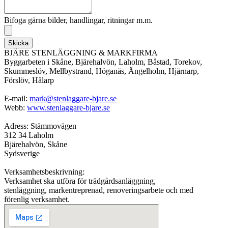
Bifoga gärna bilder, handlingar, ritningar m.m.
Skicka
BJÄRE STENLÄGGNING & MARKFIRMA
Byggarbeten i Skåne, Bjärehalvön, Laholm, Båstad, Torekov,
Skummeslöv, Mellbystrand, Höganäs, Ängelholm, Hjärnarp,
Förslöv, Hålarp
E-mail:
mark@stenlaggare-bjare.se
Webb:
www.stenlaggare-bjare.se
Adress: Stämmovägen
312 34 Laholm
Bjärehalvön, Skåne
Sydsverige
Verksamhetsbeskrivning:
Verksamhet ska utföra för trädgårdsanläggning,
stenläggning, markentreprenad, renoveringsarbete och med
förenlig verksamhet.