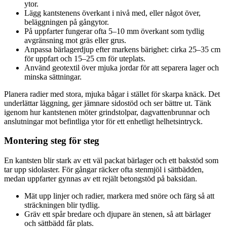
ytor.
Lägg kantstenens överkant i nivå med, eller något över,
beläggningen på gångytor.
På uppfarter fungerar ofta 5–10 mm överkant som tydlig
avgränsning mot gräs eller grus.
Anpassa bärlagerdjup efter markens bärighet: cirka 25–35 cm
för uppfart och 15–25 cm för uteplats.
Använd geotextil över mjuka jordar för att separera lager och
minska sättningar.
Planera radier med stora, mjuka bågar i stället för skarpa knäck. Det
underlättar läggning, ger jämnare sidostöd och ser bättre ut. Tänk
igenom hur kantstenen möter grindstolpar, dagvattenbrunnar och
anslutningar mot befintliga ytor för ett enhetligt helhetsintryck.
Montering steg för steg
En kantsten blir stark av ett väl packat bärlager och ett bakstöd som
tar upp sidolaster. För gångar räcker ofta stenmjöl i sättbädden,
medan uppfarter gynnas av ett rejält betongstöd på baksidan.
Mät upp linjer och radier, markera med snöre och färg så att
sträckningen blir tydlig.
Gräv ett spår bredare och djupare än stenen, så att bärlager
och sättbädd får plats.