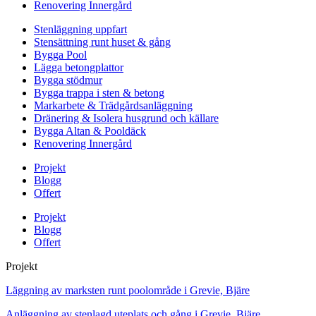
Renovering Innergård
Stenläggning uppfart
Stensättning runt huset & gång
Bygga Pool
Lägga betongplattor
Bygga stödmur
Bygga trappa i sten & betong
Markarbete & Trädgårdsanläggning
Dränering & Isolera husgrund och källare
Bygga Altan & Pooldäck
Renovering Innergård
Projekt
Blogg
Offert
Projekt
Blogg
Offert
Projekt
Läggning av marksten runt poolområde i Grevie, Bjäre
Anläggning av stenlagd uteplats och gång i Grevie, Bjäre