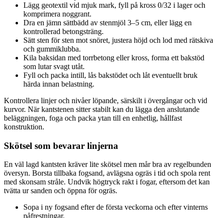
Lägg geotextil vid mjuk mark, fyll på kross 0/32 i lager och
komprimera noggrant.
Dra en jämn sättbädd av stenmjöl 3–5 cm, eller lägg en
kontrollerad betongsträng.
Sätt sten för sten mot snöret, justera höjd och lod med rätskiva
och gummiklubba.
Kila baksidan med torrbetong eller kross, forma ett bakstöd
som lutar svagt utåt.
Fyll och packa intill, lås bakstödet och låt eventuellt bruk
härda innan belastning.
Kontrollera linjer och nivåer löpande, särskilt i övergångar och vid
kurvor. När kantstenen sitter stabilt kan du lägga den anslutande
beläggningen, foga och packa ytan till en enhetlig, hållfast
konstruktion.
Skötsel som bevarar linjerna
En väl lagd kantsten kräver lite skötsel men mår bra av regelbunden
översyn. Borsta tillbaka fogsand, avlägsna ogräs i tid och spola rent
med skonsam stråle. Undvik högtryck rakt i fogar, eftersom det kan
tvätta ur sanden och öppna för ogräs.
Sopa i ny fogsand efter de första veckorna och efter vinterns
påfrestningar.