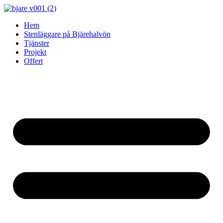
Skip
to
Hem
content
Stenläggare på Bjärehalvön
Tjänster
Projekt
Offert