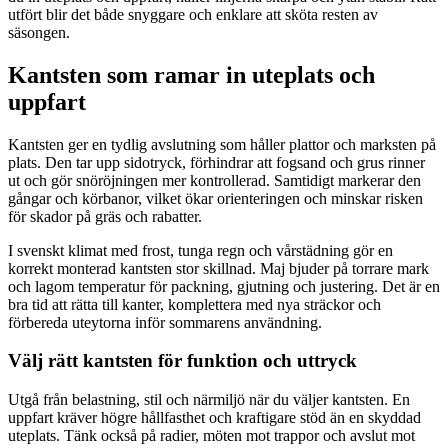
utfört blir det både snyggare och enklare att sköta resten av
säsongen.
Kantsten som ramar in uteplats och
uppfart
Kantsten ger en tydlig avslutning som håller plattor och marksten på
plats. Den tar upp sidotryck, förhindrar att fogsand och grus rinner
ut och gör snöröjningen mer kontrollerad. Samtidigt markerar den
gångar och körbanor, vilket ökar orienteringen och minskar risken
för skador på gräs och rabatter.
I svenskt klimat med frost, tunga regn och vårstädning gör en
korrekt monterad kantsten stor skillnad. Maj bjuder på torrare mark
och lagom temperatur för packning, gjutning och justering. Det är en
bra tid att rätta till kanter, komplettera med nya sträckor och
förbereda uteytorna inför sommarens användning.
Välj rätt kantsten för funktion och uttryck
Utgå från belastning, stil och närmiljö när du väljer kantsten. En
uppfart kräver högre hållfasthet och kraftigare stöd än en skyddad
uteplats. Tänk också på radier, möten mot trappor och avslut mot