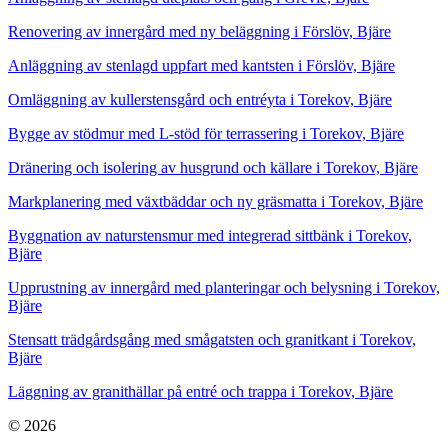
Renovering av innergård med ny beläggning i Förslöv, Bjäre
Anläggning av stenlagd uppfart med kantsten i Förslöv, Bjäre
Omläggning av kullerstensgård och entréyta i Torekov, Bjäre
Bygge av stödmur med L-stöd för terrassering i Torekov, Bjäre
Dränering och isolering av husgrund och källare i Torekov, Bjäre
Markplanering med växtbäddar och ny gräsmatta i Torekov, Bjäre
Byggnation av naturstensmur med integrerad sittbänk i Torekov,
Bjäre
Upprustning av innergård med planteringar och belysning i Torekov,
Bjäre
Stensatt trädgårdsgång med smågatsten och granitkant i Torekov,
Bjäre
Läggning av granithällar på entré och trappa i Torekov, Bjäre
© 2026