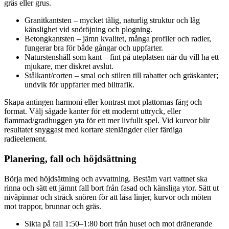
gräs eller grus.
Granitkantsten – mycket tålig, naturlig struktur och låg
känslighet vid snöröjning och plogning.
Betongkantsten – jämn kvalitet, många profiler och radier,
fungerar bra för både gångar och uppfarter.
Naturstenshäll som kant – fint på uteplatsen när du vill ha ett
mjukare, mer diskret avslut.
Stålkant/corten – smal och stilren till rabatter och gräskanter;
undvik för uppfarter med biltrafik.
Skapa antingen harmoni eller kontrast mot plattornas färg och
format. Välj sågade kanter för ett modernt uttryck, eller
flammad/gradhuggen yta för ett mer livfullt spel. Vid kurvor blir
resultatet snyggast med kortare stenlängder eller färdiga
radieelement.
Planering, fall och höjdsättning
Börja med höjdsättning och avvattning. Bestäm vart vattnet ska
rinna och sätt ett jämnt fall bort från fasad och känsliga ytor. Sätt ut
nivåpinnar och sträck snören för att låsa linjer, kurvor och möten
mot trappor, brunnar och gräs.
Sikta på fall 1:50–1:80 bort från huset och mot dränerande